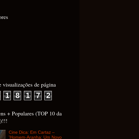
ores
e visualizações de página
1
8
1
7
2
ens + Populares (TOP 10 da
)!!!
Cine Dica: Em Cartaz –
'Homem-Aranha: Um Novo