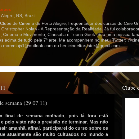
oraes
Alegre, RS, Brazil
 Clube de Cinema de Porto Alegre, frequentador dos cursos do Cine Um
o Christopher Nolan - A Representação da Realidade. Já fui colaborad
 Cinema e Movimento, Cinesofia e Teoria Geek. Sou uma pessoa fanát
as acima de tudo pela 7ª arte. Me acompanhem no meu: Twitter: @ci
a marcelojs1@outlook.com ou beniciodeltoroster@gmail.com
011
Clube 
 de semana (29 07 11)
 final de semana molhado, pois lá fora está
e pelo visto não a previsão de terminar. Mas não
sair amanhã, afinal, participarei do curso sobre os
que atualmente são muito cultuados no mundo a