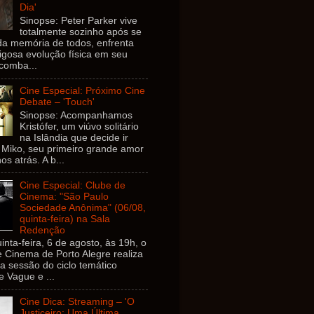
Dia'
Sinopse: Peter Parker vive
totalmente sozinho após se
da memória de todos, enfrenta
gosa evolução física em seu
comba...
Cine Especial: Próximo Cine
Debate – 'Touch'
Sinopse: Acompanhamos
Kristófer, um viúvo solitário
na Islândia que decide ir
 Miko, seu primeiro grande amor
os atrás. A b...
Cine Especial: Clube de
Cinema: "São Paulo
Sociedade Anônima" (06/08,
quinta-feira) na Sala
Redenção
inta-feira, 6 de agosto, às 19h, o
 Cinema de Porto Alegre realiza
 sessão do ciclo temático
e Vague e ...
Cine Dica: Streaming – 'O
Justiceiro: Uma Última