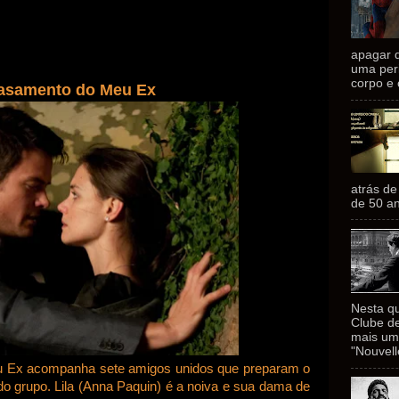
apagar 
uma peri
corpo e 
asamento do Meu Ex
atrás de
de 50 an
Nesta qu
Clube de
mais uma
"Nouvell
Ex acompanha sete amigos unidos que preparam o
do grupo. Lila (Anna Paquin) é a noiva e sua dama de