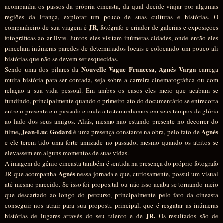
acompanha os passos da própria cineasta, da qual decide viajar por algumas
regiões da França, explorar um pouco de suas culturas e histórias. O
JR,
companheiro de sua viagem é
fotógrafo e criador de galerias e exposições
fotográficas ao ar livre. Juntos eles visitam inúmeras cidades, onde então eles
pincelam inúmeras paredes de determinados locais e colocando um pouco ali
histórias que não se devem ser esquecidas.
Nouvelle Vague Francesa
Agnés Varga
Sendo uma dos pilares da
,
carrega
muita história para ser contada, seja sobre a carreira cinematográfica ou com
relação a sua vida pessoal. Em ambos os casos eles meio que acabam se
fundindo, principalmente quando o primeiro ato do documentário se entrecorta
entre o presente e o passado e onde a testemunhamos em seus tempos de glória
ao lado dos seus amigos. Aliás, mesmo não estando presente no decorrer do
, Jean-Luc Godard
Agnés
filme
é uma presença constante na obra, pelo fato de
e ele terem tido uma forte amizade no passado, mesmo quando os atritos se
elevassem em alguns momentos de suas vidas.
A imagem do gênio cineasta também é sentida na presença do próprio fotografo
Agnés
JR que acompanha
nessa jornada e que, curiosamente, possui um visual
até mesmo parecido. Se isso foi proposital ou não isso acaba se tornando meio
que descartado ao longo do percurso, principalmente pelo fato da cineasta
conseguir nos atrair para sua proposta principal, que é resgatar as inúmeras
JR.
histórias de lugares através do seu talento e de
Os resultados são de