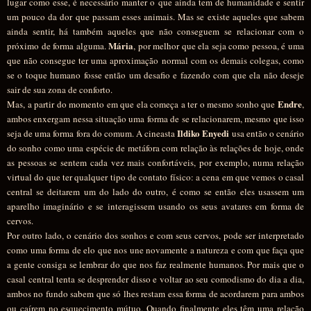
lugar como esse, é necessário manter o que ainda tem de humanidade e sentir
um pouco da dor que passam esses animais. Mas se existe aqueles que sabem
ainda sentir, há também aqueles que não conseguem se relacionar com o
Mária
próximo de forma alguma.
, por melhor que ela seja como pessoa, é uma
que não consegue ter uma aproximação normal com os demais colegas, como
se o toque humano fosse então um desafio e fazendo com que ela não deseje
sair de sua zona de conforto.
Endre
Mas, a partir do momento em que ela começa a ter o mesmo sonho que
,
ambos enxergam nessa situação uma forma de se relacionarem, mesmo que isso
Ildiko Enyedi
seja de uma forma fora do comum. A cineasta
usa então o cenário
do sonho como uma espécie de metáfora com relação às relações de hoje, onde
as pessoas se sentem cada vez mais confortáveis, por exemplo,
numa
relação
virtual do que ter qualquer tipo de contato físico: a cena em que vemos o casal
central se deitarem um do lado do outro, é como se então eles usassem um
aparelho imaginário e se interagissem usando os seus avatares em forma de
cervos.
Por outro lado, o cenário dos sonhos e com seus cervos, pode ser interpretado
como uma forma de elo que nos une novamente a natureza e com que faça que
a gente consiga se lembrar do que nos faz realmente humanos. Por mais que o
casal central tenta se desprender disso e voltar ao seu comodismo do dia a dia,
ambos no fundo sabem que só lhes restam essa forma de acordarem para ambos
ou caírem no esquecimento mútuo. Quando finalmente eles têm uma relação