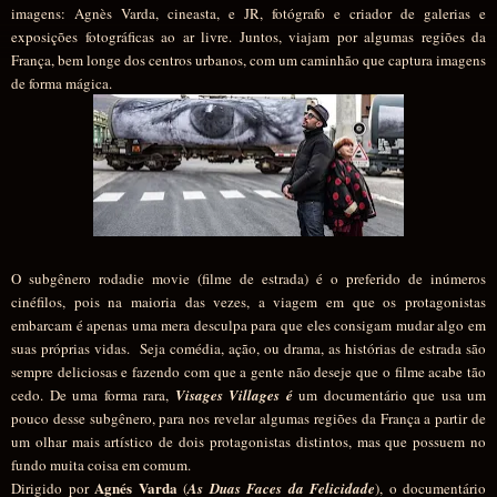
imagens: Agnès Varda, cineasta, e JR, fotógrafo e criador de galerias e
exposições fotográficas ao ar livre. Juntos, viajam por algumas regiões da
França, bem longe dos centros urbanos, com um caminhão que captura imagens
de forma mágica.
O subgênero rodadie movie (filme de estrada) é o preferido de inúmeros
cinéfilos, pois na maioria das vezes, a viagem em que os protagonistas
embarcam é apenas uma mera desculpa para que eles consigam mudar algo em
suas próprias vidas. Seja comédia, ação, ou drama, as histórias de estrada são
sempre deliciosas e fazendo com que a gente não deseje que o filme acabe tão
cedo. De uma forma rara,
Visages Villages é
um documentário que usa um
pouco desse subgênero, para nos revelar algumas regiões da França a partir de
um olhar mais artístico de dois protagonistas distintos, mas que possuem no
fundo muita coisa em comum.
Agnés Varda
Dirigido por
(
As Duas Faces da Felicidade
), o documentário