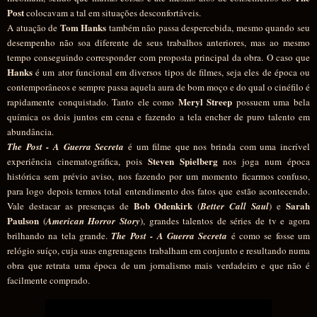
Post
colocavam a tal em situações desconfortáveis.
Tom Hanks
A atuação de
também não passa despercebida, mesmo quando seu
desempenho não soa diferente de seus trabalhos anteriores, mas ao mesmo
tempo conseguindo corresponder com proposta principal da obra. O caso que
Hanks
é um ator funcional em diversos tipos de filmes, seja eles de época ou
contemporâneos e sempre passa aquela aura de bom moço e do qual o cinéfilo é
Meryl Streep
rapidamente conquistado. Tanto ele como
possuem uma bela
química os dois juntos em cena e fazendo a tela encher de puro talento em
abundância.
The Post - A Guerra Secreta
é um filme que nos brinda com uma incrível
Steven Spielberg
experiência cinematográfica, pois
nos joga num época
histórica sem prévio aviso, nos fazendo por um momento ficarmos confuso,
para logo depois termos total entendimento dos fatos que estão acontecendo.
Bob Odenkirk
Sarah
Vale destacar as presenças de
(
Better Call Saul
) e
Paulson
(
American Horror Story
), grandes talentos de séries de tv e agora
brilhando na tela grande.
The Post - A Guerra Secreta
é como se fosse um
relógio suíço, cuja suas engrenagens trabalham em conjunto e resultando numa
obra que retrata uma época de um jornalismo mais verdadeiro e que não é
facilmente comprado.