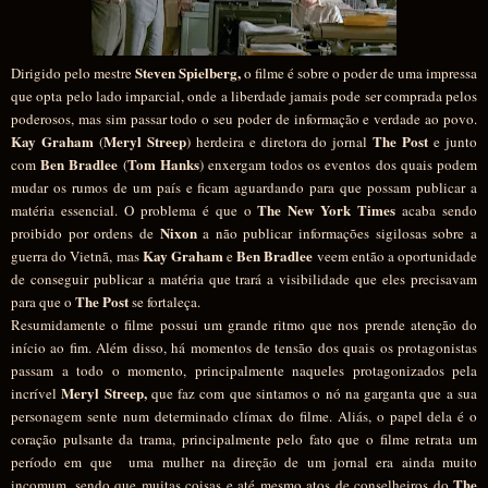
Steven Spielberg,
Dirigido pelo mestre
o filme é sobre o poder de uma impressa
que opta pelo lado imparcial, onde a liberdade jamais pode ser comprada pelos
poderosos, mas sim passar todo o seu poder de informação e verdade ao povo.
Kay Graham
Meryl Streep
The Post
(
) herdeira e diretora do jornal
e
junto
Ben Bradlee
Tom Hanks
com
(
) enxergam todos os eventos dos quais podem
mudar os rumos de um país e ficam aguardando para que possam publicar a
The New York Times
matéria essencial. O problema é que o
acaba sendo
Nixon
proibido por ordens de
a não publicar informações sigilosas sobre a
Kay Graham
Ben Bradlee
guerra do Vietnã, mas
e
veem então a oportunidade
de conseguir publicar a matéria que trará a visibilidade que eles precisavam
The Post
para que o
se fortaleça.
Resumidamente o filme possui um grande ritmo que nos prende atenção do
início ao fim. Além disso, há momentos de tensão dos quais os protagonistas
passam a todo o momento, principalmente naqueles protagonizados pela
Meryl Streep,
incrível
que faz com que sintamos o nó na garganta que a sua
personagem sente num determinado clímax do filme. Aliás, o papel dela é o
coração pulsante da trama, principalmente pelo fato que o filme retrata um
período em que
uma mulher na direção de um jornal era ainda muito
The
incomum, sendo que muitas coisas e até mesmo atos de conselheiros do