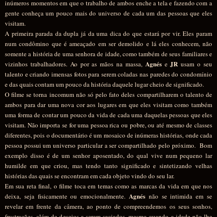
inúmeros momentos em que o trabalho de ambos enche a tela e fazendo com a
gente conheça um pouco mais do universo de cada um das pessoas que eles
visitam.
A primeira parada da dupla já da uma dica do que estará por vir. Eles param
num condômino que é ameaçado em ser demolido e lá eles conhecem, não
somente a história de uma senhora de idade, como também de seus familiares e
Agnés
JR
vizinhos trabalhadores. Ao por as mãos na massa,
e
usam o seu
talento e criando imensas fotos para serem coladas nas paredes do condomínio
e das quais contam um pouco da história daquele lugar cheio de significado.
O filme se torna incomum não só pelo fato deles compartilharem o talento de
ambos para dar uma nova cor aos lugares em que eles visitam como também
uma forma de contar um pouco da vida de cada uma daquelas pessoas que eles
visitam. Não importa se for uma pessoa rica ou pobre, ou até mesmo de classes
diferentes, pois o documentário é um mosaico de inúmeras histórias, onde cada
pessoa possui um universo particular a ser compartilhado pelo próximo. Bom
exemplo disso é de um senhor aposentado, do qual vive num pequeno lar
humilde em que criou, mas tendo tanto significado e sintetizando velhas
histórias das quais se encontram em cada objeto vindo do seu lar.
Em sua reta final, o filme toca em temas como as marcas da vida em que nos
Agnés
deixa, seja fisicamente ou emocionalmente.
não se intimida em se
revelar em frente da câmera, ao ponto de compreendemos os seus sonhos,
frustrações, além de desejos a serem saciados, mesmo quando a idade não lhe