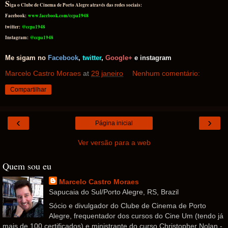
S
iga o Clube de Cinema de Porto Alegre através das redes sociais:
Facebook:
www.facebook.com/ccpa1948
twitter:
@ccpa1948
Instagram:
@ccpa1948
Me sigam no
Facebook
,
twitter
,
Google+
e
instag
ram
Marcelo Castro Moraes
at
29 janeiro
Nenhum comentário:
Compartilhar
‹
›
Página inicial
Ver versão para a web
Quem sou eu
Marcelo Castro Moraes
Sapucaia do Sul/Porto Alegre, RS, Brazil
Sócio e divulgador do Clube de Cinema de Porto
Alegre, frequentador dos cursos do Cine Um (tendo já
mais de 100 certificados) e ministrante do curso Christopher Nolan -