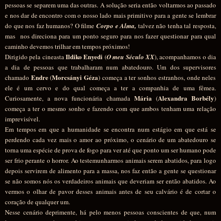
pessoas se separem uma das outras. A solução seria então voltarmos ao passado
e nos dar de encontro com o nosso lado mais primitivo para a gente se lembrar
do que nos faz humanos? O filme
Corpo e Alma,
talvez não tenha tal resposta,
mas nos direciona para um ponto seguro para nos fazer questionar para qual
caminho devemos trilhar em tempos próximos!
Ildiko Enyedi
Dirigido pela cineasta
(
O meu Século XX
), acompanhamos o dia
a dia de pessoas que trabalharam num abatedouro
.
Um dos supervisores
Endre
Morcsányi Géza
chamado
(
) começa a ter sonhos estranhos, onde neles
ele é um cervo e do qual começa a ter a companhia de uma fêmea.
Mária
Alexandra Borbély
Curiosamente, a nova funcionária
chamada
(
)
começa a ter o mesmo sonho e fazendo com que ambos tenham uma relação
imprevisível.
Em tempos em que a humanidade se encontra num estágio em que está se
perdendo cada vez mais o amor ao próximo, o cenário de um abatedouro se
torna uma espécie de prova de fogo para ver até que ponto um ser humano pode
ser frio perante o horror. Ao testemunharmos animais serem abatidos, para logo
depois servirem de alimento para a massa, nos faz então a gente se questionar
se não somos nós os verdadeiros animais que deveriam ser então abatidos. Ao
vermos o olhar de pavor desses animais antes de seu calvário é de cortar o
coração de qualquer um.
Nesse cenário deprimente, há pelo menos pessoas conscientes de que, num