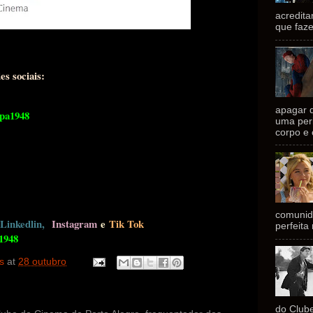
acredit
que faze
es sociais:
apagar 
pa1948
uma peri
corpo e 
comunid
Linke
dlin
,
Instagram
e
Tik Tok
perfeita
1948
es
at
28 outubro
do Club