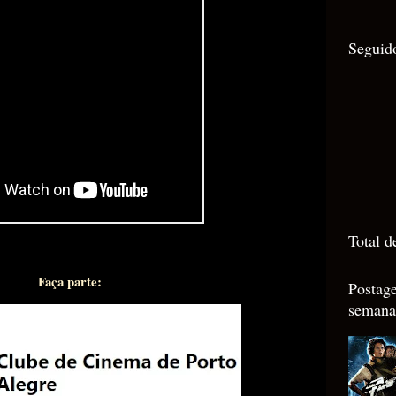
Seguid
Total d
Faça parte:
Postag
semana