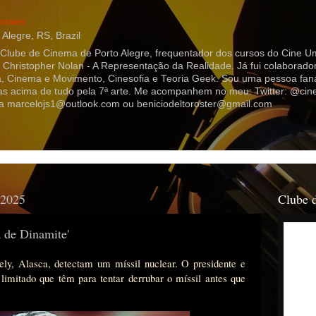
oraes
Alegre, RS, Brazil
 Clube de Cinema de Porto Alegre, frequentador dos cursos do Cine Um
o Christopher Nolan - A Representação da Realidade. Já fui colaborad
 Cinema e Movimento, Cinesofia e Teoria Geek. Sou uma pessoa fanát
as acima de tudo pela 7ª arte. Me acompanhem no meu: Twitter: @ci
a marcelojs1@outlook.com ou beniciodeltoroster@gmail.com
 2025
Clube 
a de Dinamite'
ly, Alasca, detectam um míssil nuclear. O presidente e
imitado que têm para tentar derrubar o míssil antes que