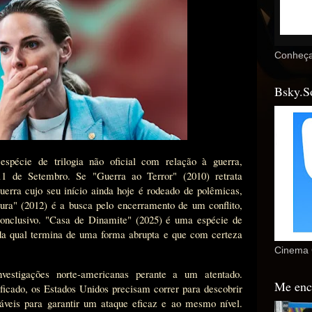
Conheça
Bsky.S
spécie de trilogia não oficial com relação à guerra,
11 de Setembro. Se "Guerra ao Terror" (2010) retrata
erra cujo seu início ainda hoje é rodeado de polêmicas,
ura" (2012) é a busca pelo encerramento de um conflito,
conclusivo. "Casa de Dinamite" (2025) é uma espécie de
 da qual termina de uma forma abrupta e que com certeza
Cinema 
estigações norte-americanas perante a um atentado.
Me enc
ificado, os Estados Unidos precisam correr para descobrir
áveis para garantir um ataque eficaz e ao mesmo nível.