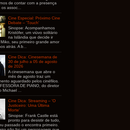
amos de contar com a presença
 os assoc...
Cine Especial: Próximo Cine
Debate – 'Touch'
Sinopse: Acompanhamos
Kristófer, um viúvo solitário
na Islândia que decide ir
 Miko, seu primeiro grande amor
os atrás. A b...
Cine Dica: Cinesemana de
30 de julho a 05 de agosto
de 2026
A cinesemana que abre o
mês de agosto traz um
ento aguardado pelos cinéfilos.
FESSORA DE PIANO, do diretor
o Michael ...
Cine Dica: Streaming – 'O
Justiceiro: Uma Última
Morte'
Sinopse: Frank Castle está
pronto para desistir de tudo,
u passado o encontra primeiro.
ceiro não foi um personagem que