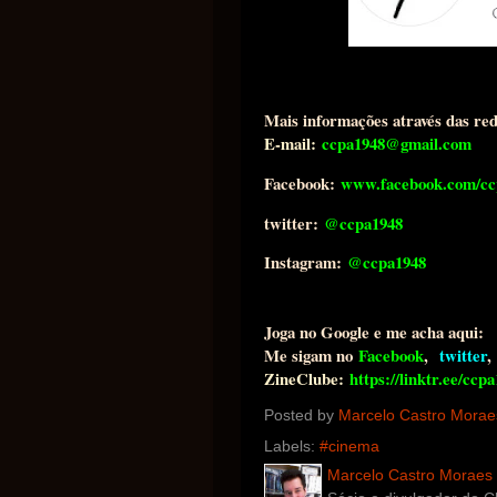
Mais informações através das red
E-mail:
ccpa1948@gmail.com
Facebook:
www.facebook.com/cc
twitter:
@ccpa1948
Instagram:
@ccpa1948
Joga no Google e me acha aqui:
Me sigam no
Facebook
,
twitt
er
,
ZineClube:
https://linktr.ee/
ccpa
Posted by
Marcelo Castro Mora
Labels:
#cinema
Marcelo Castro Moraes