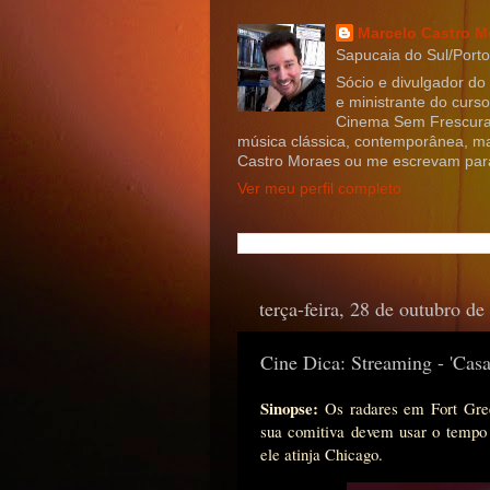
Marcelo Castro M
Sapucaia do Sul/Porto 
Sócio e divulgador do
e ministrante do curs
Cinema Sem Frescura,
música clássica, contemporânea, m
Castro Moraes ou me escrevam par
Ver meu perfil completo
terça-feira, 28 de outubro de
Cine Dica: Streaming - 'Cas
Sinopse:
Os radares em Fort Gree
sua comitiva devem usar o tempo l
ele atinja Chicago.