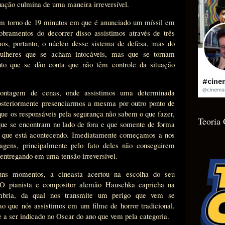
uação culmina de uma maneira irreversível.
em torno de 19 minutos em que é anunciado um míssil em
bramentos do decorrer disso assistimos através de três
imos, portanto, o núcleo desse sistema de defesa, mas do
lheres que se acham intocáveis, mas que se tornam
to que se dão conta que não têm controle da situação
ontagem de cenas, onde assistimos uma determinada
posteriormente presenciarmos a mesma por outro ponto de
 que os responsáveis pela segurança não sabem o que fazer,
Teoria
ue se encontram no lado de fora e que somente de forma
do que está acontecendo. Imediatamente começamos a nos
gens, principalmente pelo fato deles não conseguirem
 entregando em uma tensão irreversível.
uns momentos, a cineasta acertou na escolha do seu
. O pianista e compositor alemão Hauschka capricha na
mbria, da qual nos transmite um perigo que vem se
o que nós assistimos em um filme de horror tradicional.
 a ser indicado no Oscar do ano que vem pela categoria.