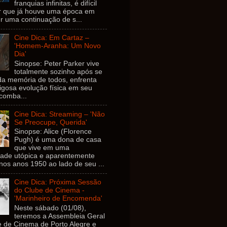
franquias infinitas, é difícil
ar que já houve uma época em
r uma continuação de s...
Cine Dica: Em Cartaz –
'Homem-Aranha: Um Novo
Dia'
Sinopse: Peter Parker vive
totalmente sozinho após se
da memória de todos, enfrenta
gosa evolução física em seu
comba...
Cine Dica: Streaming – 'Não
Se Preocupe, Querida'
Sinopse: Alice (Florence
Pugh) é uma dona de casa
que vive em uma
ade utópica e aparentemente
 nos anos 1950 ao lado de seu ...
Cine Dica: Próxima Sessão
do Clube de Cinema -
'Marinheiro de Encomenda'
Neste sábado (01/08),
teremos a Assembleia Geral
e de Cinema de Porto Alegre e