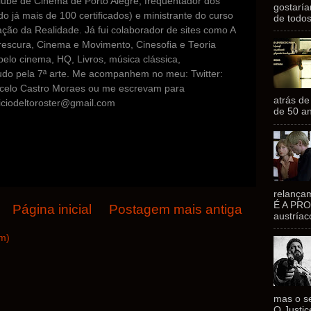
lube de Cinema de Porto Alegre, frequentador dos
gostarí
o já mais de 100 certificados) e ministrante do curso
de todos
ção da Realidade. Já fui colaborador de sites como A
scura, Cinema e Movimento, Cinesofia e Teoria
elo cinema, HQ, Livros, música clássica,
do pela 7ª arte. Me acompanhem no meu: Twitter:
elo Castro Moraes ou me escrevam para
atrás de
ciodeltoroster@gmail.com
de 50 an
relançam
É A PRO
Página inicial
Postagem mais antiga
austríac
om)
mas o se
O Justi