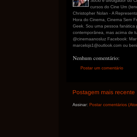
Sócio e divulgador do C
cursos do Cine Um (tend
Christopher Nolan - A Representa
Hora do Cinema, Cinema Sem Fre
Geek. Sou uma pessoa fanática p
contemporânea, mas acima de tu
@cinemaanosluz Facebook: Marc
marcelojs1@outlook.com ou beni
Nenhum comentário:
Postar um comentário
Postagem mais recente
Assinar:
Postar comentários (At