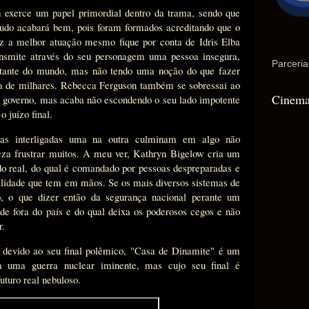
exerce um papel primordial dentro da trama, sendo que
tudo acabará bem, pois foram formados acreditando que o
vez a melhor atuação mesmo fique por conta de Idris Elba
ansmite através do seu personagem uma pessoa insegura,
Parceria
tante do mundo, mas não tendo uma noção do que fazer
da de milhares. Rebecca Ferguson também se sobressai ao
Cinema
do governo, mas acaba não escondendo o seu lado impotente
o juízo final.
ivas interligadas uma na outra culminam em algo não
eza frustrar muitos. A meu ver, Kathryn Bigelow cria um
o real, do qual é comandado por pessoas despreparadas e
lidade que tem em mãos. Se os mais diversos sistemas de
to, o que dizer então da segurança nacional perante um
 de fora do país e do qual deixa os poderosos cegos e não
r.
 devido ao seu final polêmico, "Casa de Dinamite" é um
ata uma guerra nuclear iminente, mas cujo seu final é
uturo real nebuloso.